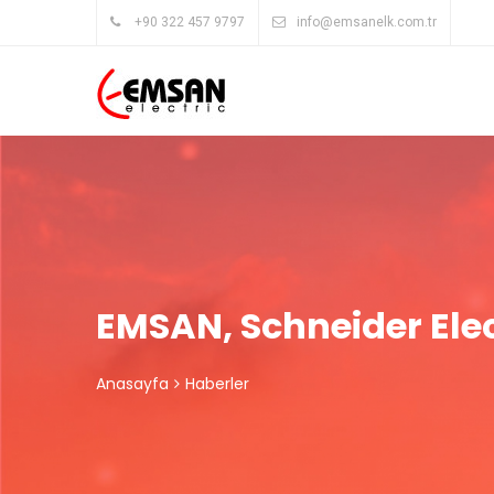
+90 322 457 9797
info@emsanelk.com.tr
EMSAN, Schneider Elect
Anasayfa
Haberler