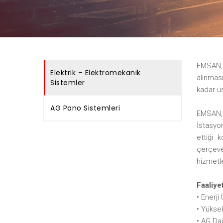
EMSAN, 
Elektrik – Elektromekanik
alınmas
Sistemler
kadar ü
AG Pano Sistemleri
EMSAN, 
İstasyon
ettiği 
çerçeve
hizmetl
Faaliyet
• Enerji
• Yüksek
• AG Da