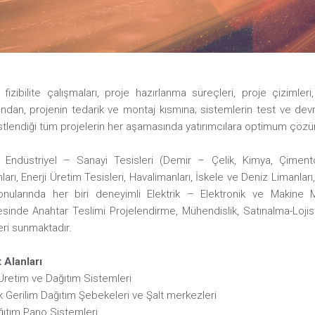
fizibilite çalışmaları, proje hazırlanma süreçleri, proje çizimler
ından, projenin tedarik ve montaj kısmına; sistemlerin test ve de
stlendiği tüm projelerin her aşamasında yatırımcılara optimum çöz
Endüstriyel – Sanayi Tesisleri (Demir – Çelik, Kimya, Çimento
ları, Enerji Üretim Tesisleri, Havalimanları, İskele ve Deniz Limanl
konularında her biri deneyimli Elektrik – Elektronik ve Makine Mü
sinde Anahtar Teslimi Projelendirme, Mühendislik, Satınalma-Lojis
eri sunmaktadır.
 Alanları
 Üretim ve Dağıtım Sistemleri
 Gerilim Dağıtım Şebekeleri ve Şalt merkezleri
ğıtım Pano Sistemleri