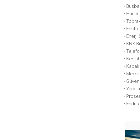
• Busba
• Harici
• Topra
• Enstr
• Enerj
• KNX B
• Telef
• Kesint
• Kapal
• Merke
• Güvenl
• Yangın
• Prose
• Endüst