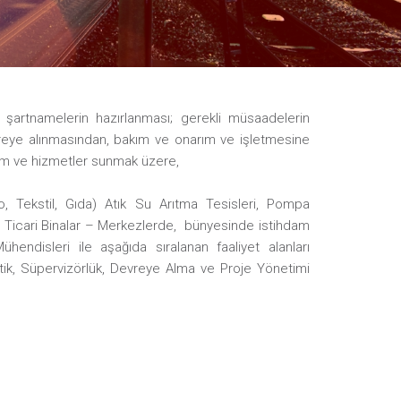
i, şartnamelerin hazırlanması; gerekli müsaadelerin
vreye alınmasından, bakım ve onarım ve işletmesine
üm ve hizmetler sunmak üzere,
, Tekstil, Gıda) Atık Su Arıtma Tesisleri, Pompa
arı, Ticari Binalar – Merkezlerde, bünyesinde istihdam
hendisleri ile aşağıda sıralanan faaliyet alanları
tik, Süpervizörlük, Devreye Alma ve Proje Yönetimi